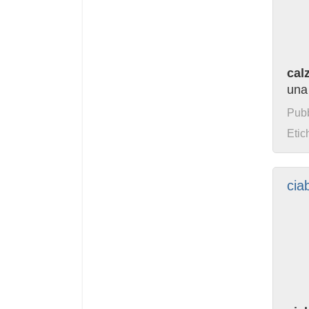
cal
una
Pubb
Etic
cia