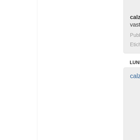
cal
vas
Pubb
Etic
LUN
cal