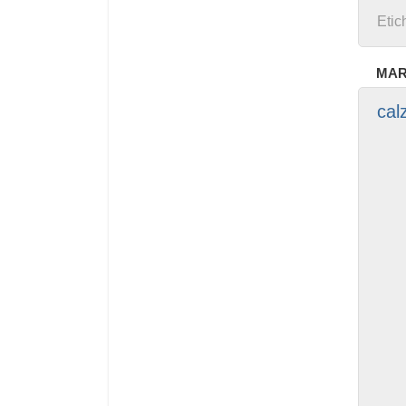
Etic
MAR
cal