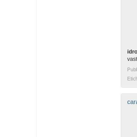
idr
vast
Pubb
Etic
cara