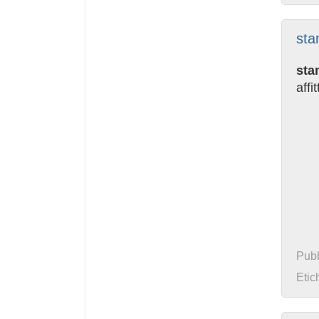
sta
sta
affi
Pubb
Etic