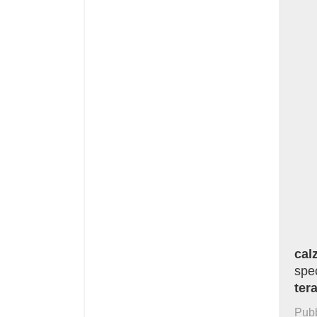
cal
spec
ter
Pubb