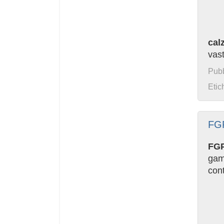
cal
vas
Pubb
Etic
FG
FG
gam
cont