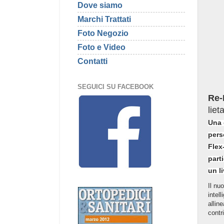
Dove siamo
Marchi Trattati
Foto Negozio
Foto e Video
Contatti
SEGUICI SU FACEBOOK
Re-
liet
Una 
pers
Flex
part
un l
Il nu
intel
allin
contr