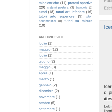
Pubb
mioelettriche
(11)
protesi sportive
(29)
sistemi postura
(3)
Etic
Stampelle
(2)
tutori
(18)
tutori arti inferiore
(16)
tutori arto superiore
(9)
tutori
tutori su misura
poliomielitici
(8)
(10)
Ice
ARCHIVIO SITO
luglio
(1)
maggio
(12)
luglio
(1)
giugno
(2)
maggio
(3)
aprile
(1)
marzo
(1)
gennaio
(2)
Icer
dicembre
(2)
di 
novembre
(1)
di m
ottobre
(5)
L'ult
settembre
(1)
liber