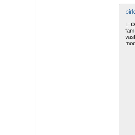
bir
L'
O
fam
vast
mode