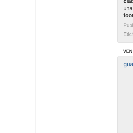
cia
una 
foo
Pubb
Etic
VEN
gua