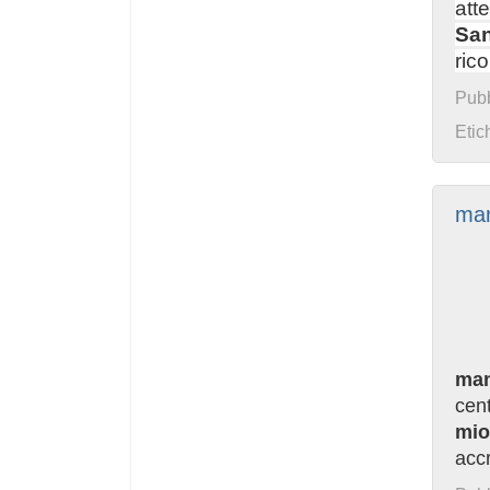
atte
San
ric
Pubb
Etic
man
man
cent
mio
accr