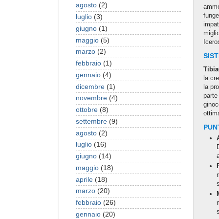
agosto
(2)
ammor
funge
luglio
(3)
impat
giugno
(1)
migli
maggio
(5)
Icero
marzo
(2)
SIS
febbraio
(1)
Tibi
gennaio
(4)
la cr
dicembre
(1)
la pr
parte
novembre
(4)
ginoc
ottobre
(8)
ottim
settembre
(9)
PUNT
agosto
(2)
luglio
(16)
giugno
(14)
maggio
(18)
aprile
(18)
marzo
(20)
febbraio
(26)
gennaio
(20)