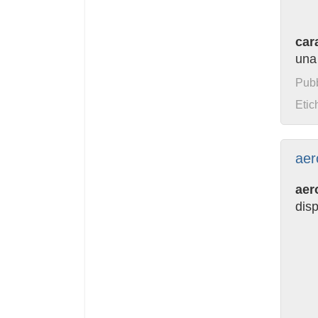
cara
una
Pubb
Etic
aer
aer
dis