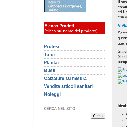
Il so
carat
ed il
che o
VIVE
Elenco Prodotti
(clicca sul nome del prodotto)
Sosta
quoti
quell
Protesi
Sia c
Tutori
Shock
compe
Plantari
Busti
Calzature su misura
Vendita articoli sanitari
Noleggi
Ideal
CERCA NEL SITO