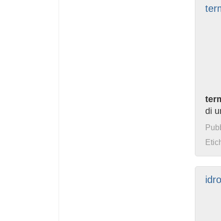
ter
ter
di u
Pubb
Etic
idr