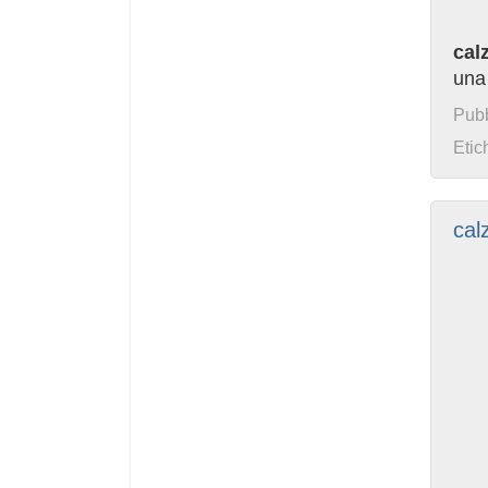
cal
una
Pubb
Etic
cal