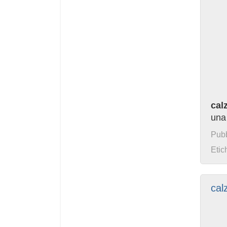
cal
una
Pubb
Etic
cal