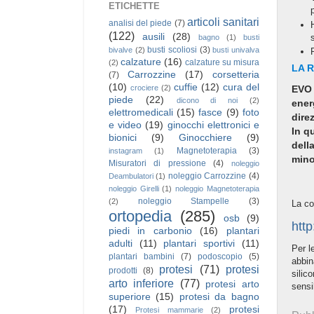
ETICHETTE
articoli sanitari
analisi del piede
(7)
(122)
ausili
(28)
bagno
(1)
busti
busti scoliosi
(3)
bivalve
(2)
busti univalva
calzature
(16)
calzature su misura
(2)
LA 
Carrozzine
(17)
corsetteria
(7)
(10)
cuffie
(12)
cura del
EVO 
crociere
(2)
piede
(22)
dicono di noi
(2)
ener
elettromedicali
(15)
fasce
(9)
foto
dire
e video
(19)
ginocchi elettronici e
In q
bionici
(9)
Ginocchiere
(9)
dell
Magnetoterapia
(3)
instagram
(1)
mino
Misuratori di pressione
(4)
noleggio
noleggio Carrozzine
(4)
Deambulatori
(1)
noleggio Girelli
(1)
noleggio Magnetoterapia
noleggio Stampelle
(3)
(2)
La co
ortopedia
(285)
osb
(9)
http
piedi in carbonio
(16)
plantari
adulti
(11)
plantari sportivi
(11)
Per l
plantari bambini
(7)
podoscopio
(5)
abbin
protesi
(71)
protesi
prodotti
(8)
silic
arto inferiore
(77)
protesi arto
sensi
superiore
(15)
protesi da bagno
(17)
protesi
Protesi mammarie
(2)