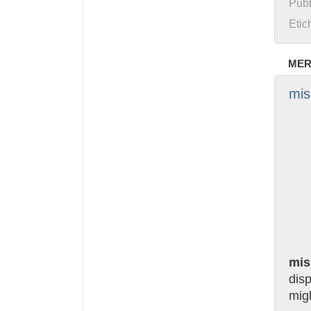
Pubb
Etic
MER
mis
mis
dis
mig