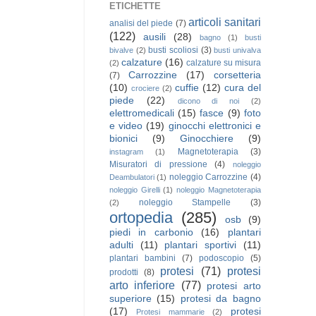
ETICHETTE
articoli sanitari
analisi del piede
(7)
(122)
ausili
(28)
bagno
(1)
busti
busti scoliosi
(3)
bivalve
(2)
busti univalva
calzature
(16)
calzature su misura
(2)
Carrozzine
(17)
corsetteria
(7)
(10)
cuffie
(12)
cura del
crociere
(2)
piede
(22)
dicono di noi
(2)
elettromedicali
(15)
fasce
(9)
foto
e video
(19)
ginocchi elettronici e
bionici
(9)
Ginocchiere
(9)
Magnetoterapia
(3)
instagram
(1)
Misuratori di pressione
(4)
noleggio
noleggio Carrozzine
(4)
Deambulatori
(1)
noleggio Girelli
(1)
noleggio Magnetoterapia
noleggio Stampelle
(3)
(2)
ortopedia
(285)
osb
(9)
piedi in carbonio
(16)
plantari
adulti
(11)
plantari sportivi
(11)
plantari bambini
(7)
podoscopio
(5)
protesi
(71)
protesi
prodotti
(8)
arto inferiore
(77)
protesi arto
superiore
(15)
protesi da bagno
(17)
protesi
Protesi mammarie
(2)