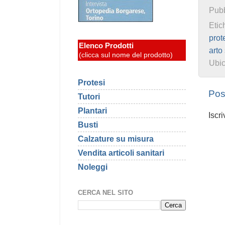
Pubb
Etic
prot
Elenco Prodotti
arto
(clicca sul nome del prodotto)
Ubi
Protesi
Pos
Tutori
Plantari
Iscri
Busti
Calzature su misura
Vendita articoli sanitari
Noleggi
CERCA NEL SITO