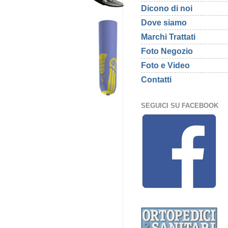
Dicono di noi
Dove siamo
Marchi Trattati
Foto Negozio
Foto e Video
Contatti
SEGUICI SU FACEBOOK