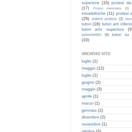
superiore
(15)
protesi d
(17)
Protesi mammarie
(2)
mioelettriche
(11)
protesi 
(29)
sistemi postura
(3)
Stam
tutori
(18)
tutori arti inferi
tutori arto superiore
(9
tutori su
poliomielitici
(8)
(10)
ARCHIVIO SITO
luglio
(1)
maggio
(12)
luglio
(1)
giugno
(2)
maggio
(3)
aprile
(1)
marzo
(1)
gennaio
(2)
dicembre
(2)
novembre
(1)
ottobre
(5)