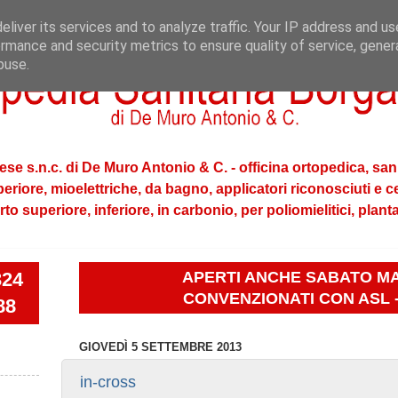
liver its services and to analyze traffic. Your IP address and u
rmance and security metrics to ensure quality of service, gene
buse.
se s.n.c. di De Muro Antonio & C. - officina ortopedica, sanit
uperiore, mioelettriche, da bagno, applicatori riconosciuti e ce
 arto superiore, inferiore, in carbonio, per poliomielitici, plant
324
APERTI ANCHE SABATO M
CONVENZIONATI CON ASL -
88
GIOVEDÌ 5 SETTEMBRE 2013
in-cross