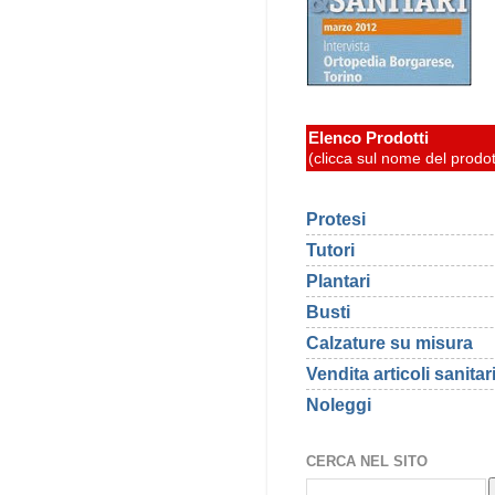
Elenco Prodotti
(clicca sul nome del prodot
Protesi
Tutori
Plantari
Busti
Calzature su misura
Vendita articoli sanitar
Noleggi
CERCA NEL SITO