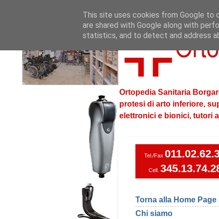
This site uses cookies from Google to de
are shared with Google along with perfo
statistics, and to detect and address a
Ortopedia Sanitaria Borgare
protesi di arto inferiore, s
elettronici e bionici, tutori
011.02.62.
Tel./Fax
345.13.74.2
Cell.
Torna alla Home Page
Chi siamo