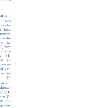
sanitari
(1)
busti
i univalva
u misura
setteria
ura del
oi
(2)
(9)
foto
ronici e
e
(9)
ia
(3)
noleggio
zzine
(4)
toterapia
e
(3)
osb
(9)
plantari
vi
(11)
opio
(5)
protesi
si arto