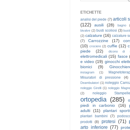
ETICHETTE
articoli 
analisi del piede
(7)
(122)
ausili
(28)
bagno
busti scoliosi
(3)
bivalve
(2)
bust
calzature
(16)
calzature s
(2)
Carrozzine
(17)
cor
(7)
(10)
cuffie
(12)
c
crociere
(2)
piede
(22)
dicono di n
elettromedicali
(15)
fasce
e video
(19)
ginocchi elett
bionici
(9)
Ginocchier
Magnetoterap
instagram
(1)
Misuratori di pressione
(4)
noleggio Carro
Deambulatori
(1)
noleggio Girelli
(1)
noleggio Magne
noleggio Stampell
(2)
ortopedia
(285)
piedi in carbonio
(16)
adulti
(11)
plantari sporti
plantari bambini
(7)
podosc
protesi
(71)
prodotti
(8)
arto inferiore
(77)
prote