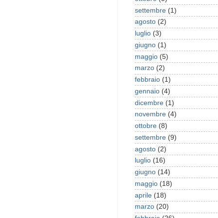
settembre
(1)
agosto
(2)
luglio
(3)
giugno
(1)
maggio
(5)
marzo
(2)
febbraio
(1)
gennaio
(4)
dicembre
(1)
novembre
(4)
ottobre
(8)
settembre
(9)
agosto
(2)
luglio
(16)
giugno
(14)
maggio
(18)
aprile
(18)
marzo
(20)