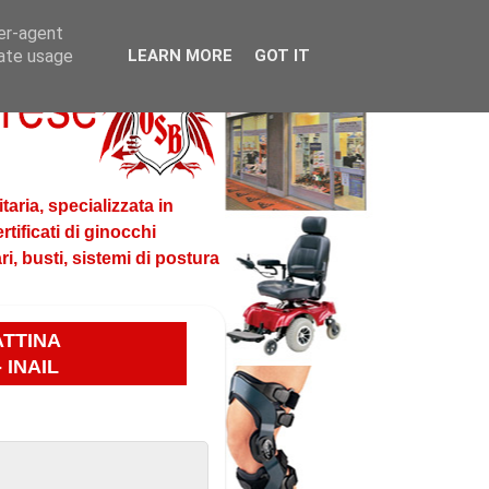
ser-agent
rate usage
LEARN MORE
GOT IT
aria, specializzata in
rtificati di ginocchi
ari, busti, sistemi di postura
ATTINA
 INAIL