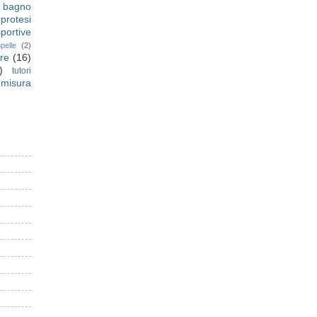
a bagno
protesi
sportive
pelle
(2)
ore
(16)
)
tutori
 misura