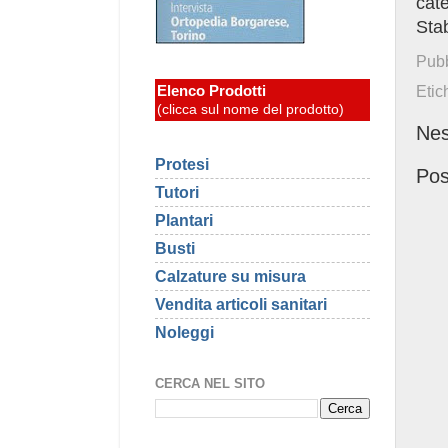
cat
Stab
Pubb
Elenco Prodotti
Etic
(clicca sul nome del prodotto)
Ne
Protesi
Pos
Tutori
Plantari
Busti
Calzature su misura
Vendita articoli sanitari
Noleggi
CERCA NEL SITO