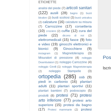
ETICHETTE
articoli sanitari
analisi del piede
(7)
(122)
ausili
(28)
bagno
(1)
busti
busti scoliosi
(3)
bivalve
(2)
busti univalva
calzature
(16)
calzature su misura
(2)
Carrozzine
(17)
corsetteria
(7)
(10)
cuffie
(12)
cura del
crociere
(2)
piede
(22)
dicono di noi
(2)
elettromedicali
(15)
fasce
(9)
foto
e video
(19)
ginocchi elettronici e
bionici
(9)
Ginocchiere
(9)
Magnetoterapia
(3)
instagram
(1)
Pos
Misuratori di pressione
(4)
noleggio
noleggio Carrozzine
(4)
Deambulatori
(1)
noleggio Girelli
(1)
noleggio Magnetoterapia
Iscri
noleggio Stampelle
(3)
(2)
ortopedia
(285)
osb
(9)
piedi in carbonio
(16)
plantari
adulti
(11)
plantari sportivi
(11)
plantari bambini
(7)
podoscopio
(5)
protesi
(71)
protesi
prodotti
(8)
arto inferiore
(77)
protesi arto
superiore
(15)
protesi da bagno
(17)
protesi
Protesi mammarie
(2)