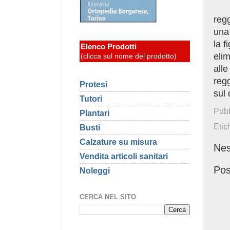
regg
una
la 
Elenco Prodotti
elim
(clicca sul nome del prodotto)
alle
regg
Protesi
sul 
Tutori
Pubb
Plantari
Etic
Busti
Calzature su misura
Ne
Vendita articoli sanitari
Pos
Noleggi
CERCA NEL SITO