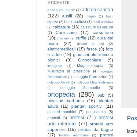
ETICHETTE
articoli sanitari
analisi del piede
(7)
(122)
ausili
(28)
bagno
(1)
busti
busti scoliosi
(3)
bivalve
(2)
busti univalva
calzature
(16)
calzature su misura
(2)
Carrozzine
(17)
corsetteria
(7)
(10)
cuffie
(12)
cura del
crociere
(2)
piede
(22)
dicono di noi
(2)
elettromedicali
(15)
fasce
(9)
foto
e video
(19)
ginocchi elettronici e
bionici
(9)
Ginocchiere
(9)
Magnetoterapia
(3)
instagram
(1)
Misuratori di pressione
(4)
noleggio
noleggio Carrozzine
(4)
Deambulatori
(1)
noleggio Girelli
(1)
noleggio Magnetoterapia
noleggio Stampelle
(3)
(2)
ortopedia
(285)
osb
(9)
piedi in carbonio
(16)
plantari
adulti
(11)
plantari sportivi
(11)
plantari bambini
(7)
podoscopio
(5)
protesi
(71)
protesi
Pos
prodotti
(8)
arto inferiore
(77)
protesi arto
superiore
(15)
protesi da bagno
Iscri
(17)
protesi
Protesi mammarie
(2)