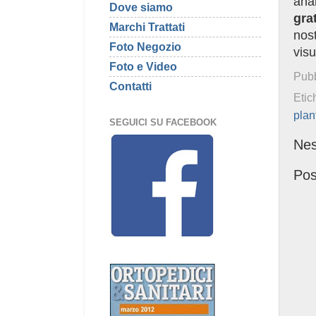
anal
Dove siamo
gra
Marchi Trattati
nost
Foto Negozio
vis
Foto e Video
Pubb
Contatti
Etic
plant
SEGUICI SU FACEBOOK
Ne
Pos