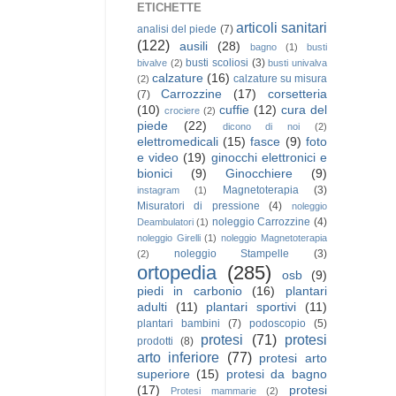
ETICHETTE
articoli sanitari
analisi del piede
(7)
(122)
ausili
(28)
bagno
(1)
busti
busti scoliosi
(3)
bivalve
(2)
busti univalva
calzature
(16)
calzature su misura
(2)
Carrozzine
(17)
corsetteria
(7)
(10)
cuffie
(12)
cura del
crociere
(2)
piede
(22)
dicono di noi
(2)
elettromedicali
(15)
fasce
(9)
foto
e video
(19)
ginocchi elettronici e
bionici
(9)
Ginocchiere
(9)
Magnetoterapia
(3)
instagram
(1)
Misuratori di pressione
(4)
noleggio
noleggio Carrozzine
(4)
Deambulatori
(1)
noleggio Girelli
(1)
noleggio Magnetoterapia
noleggio Stampelle
(3)
(2)
ortopedia
(285)
osb
(9)
piedi in carbonio
(16)
plantari
adulti
(11)
plantari sportivi
(11)
plantari bambini
(7)
podoscopio
(5)
protesi
(71)
protesi
prodotti
(8)
arto inferiore
(77)
protesi arto
superiore
(15)
protesi da bagno
(17)
protesi
Protesi mammarie
(2)